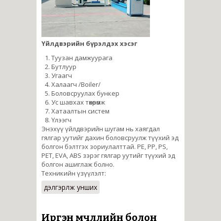
Үйлдвэрийн бүрэлдэх хэсэг
Туузан дамжуурага
Бутлуур
Угаагч
Халаагч /Boiler/
Боловсруулах бункер
Ус шавхах төхөөрөмж
Хатаалтын систем
Үлээгч
Энэхүү үйлдвэрийн шугам нь хаягдал
гялгар уутийг дахин боловсруулж түүхий эд
болгон бэлтгэх зориулалттай. PE, PP, PS,
PET, EVA, ABS зэрэг гялгар уутийг түүхий эд
болгон ашиглаж болно.
Техникийн үзүүлэлт:
дэлгэрүүлж унших
Иргэн өмчлөлийн болон