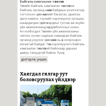
Байгаль хамгаалах төлөвлөгөө
Төслийн байгаль хамгаалах төлөвлөгөө гэж
байгаль орчинд нөлөөлөх байдлын үнэлгээгээр
тогтоосон сөрөг нөлөөллийг багасгах, арилгах
арга хэмжээ, түүнийг хэрэгжүүлэх хугацаа,
шаардагдах хөрөнгө зардлыг тусгаж аж ахуйн
үйл ажиллагаанд мөрдлөг болгохыг хэлнэ.
Ач холбогдол: Төслийн үйл ажиллагааны
чиглэл, хүчин чадлаас хамааран байгаль
орчинд үзүүлэх сөрөг нөлөөлөл нь өөр хоорондоо
ялгаатай байдаг. Төсөл хэрэгжүүлэгч байгаль
хамгаалах төлөвлөгөөтэй байснаар дараах
давуу талуудтай байна. Үүнд:
дэлгэрүүлж унших
Хаягдал гялгар уут
боловсруулах үйлдвэр