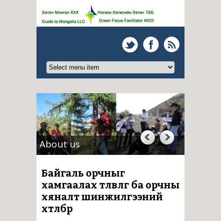
About us
Байгаль орчныг
хамгаалах төлөвлөгөө ба орчны
хяналт шинжилгээний
хөтөлбөр