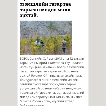
эзэмшлийн газартаа
тарьсан модоо өмчлөх
эрхтэй.
БОНХ, Сангийн Сайдын 2013 оны 12 дугаар
сарын 25-ны өдрийн хамтарсан тушаалаар
иргэн хүн өөрийн өмчлөлийн болон эзэмшлийн
газартаа тарьсан таримал ойгоо өмчлөх
эрхтэй боллоо. Ойн нөхөрлөл, аж ахуйн нэгж,
байгууллага ч өөрийн эзэмшлийн мөн ойн
сангийн бус газарт зориудаар тарьж
ургуулсан ойгоо өмчилнө. Харин өмчлүүлсэн
таримал ойн доорхи газар, газрын хэвлий
өмчлөлд хамаарахгүй юм. Мөн өмчлөгч нь зөвхөн
Монгол Улсын иргэн, хуулийн этгээд
байхаар заажээ.