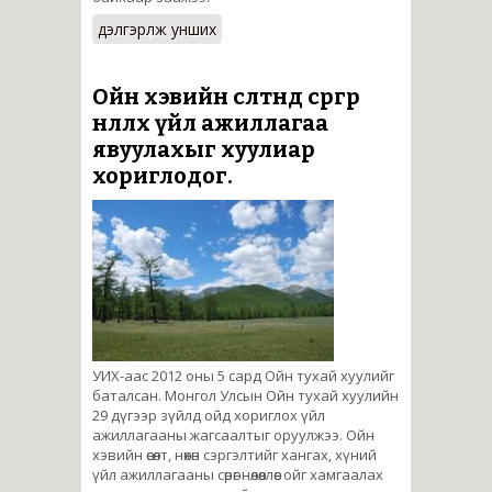
дэлгэрүүлж унших
Ойн хэвийн өсөлтөнд сөргөөр
нөлөөлөх үйл ажиллагаа
явуулахыг хуулиар
хориглодог.
УИХ-аас 2012 оны 5 сард Ойн тухай хуулийг
баталсан. Монгол Улсын Ойн тухай хуулийн
29 дүгээр зүйлд ойд хориглох үйл
ажиллагааны жагсаалтыг оруулжээ. Ойн
хэвийн өсөлт, нөхөн сэргэлтийг хангах, хүний
үйл ажиллагааны сөрөг нөлөөллөөс ойг хамгаалах