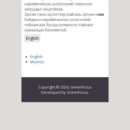
нарийвчилсан үнэлгээний томоохон
ажлуудыг онцгойлов.
Эрхэм таны хүсэлтээр Байгаль орчны нөлөөлөх
байдлын нарийвчилсан үнэлгээний
тайлангаас бусад сонирхсон тайланг
хуваалцах боломжтой.
English
English
Монгол
Copyright © 2026, GreenFocus
Developed by GreenFocus.