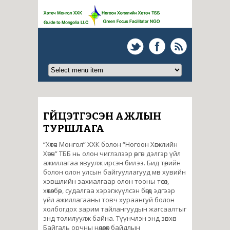
ГҮЙЦЭТГЭСЭН АЖЛЫН
ТУРШЛАГА
“Хөтөч Монгол” ХХК болон “Ногоон Хөгжлийн
Хөтөч” ТББ нь олон чиглэлээр өргөн дэлгэр үйл
ажиллагаа явуулж ирсэн билээ. Бид төрийн
болон олон улсын байгууллагууд мөн хувийн
хэвшлийн захиалгаар олон тооны төсөл,
хөтөлбөр, судалгаа хэрэгжүүлсэн бөгөөд эдгээр
үйл ажиллагааны товч хураангуй болон
холбогдох зарим тайлангуудын жагсаалтыг
энд толилуулж байна. Түүнчлэн энд зөвхөн
Байгаль орчны нөлөөлөх байдлын